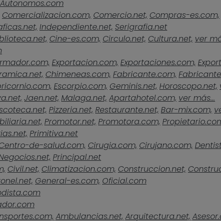
Autonomos.com
Comercializacion.com,
Comercio.net,
Compras-es.com,
ficas.net,
Independiente.net,
Serigrafia.net
blioteca.net,
Cine-es.com,
Circulo.net,
Cultura.net,
ver más
m
rmador.com,
Exportacion.com,
Exportaciones.com,
Expor
ramica.net,
Chimeneas.com,
Fabricante.com,
Fabricante
ricornio.com,
Escorpio.com,
Geminis.net,
Horoscopo.net,
a.net,
Jaen.net,
Malaga.net,
Apartahotel.com,
ver más...
scoteca.net,
Pizzeria.net,
Restaurante.net,
Bar-mix.com,
v
iliaria.net,
Promotor.net,
Promotora.com,
Propietario.co
ias.net,
Primitiva.net
Centro-de-salud.com,
Cirugia.com,
Cirujano.com,
Dentist
Negocios.net,
Principal.net
m,
Civil.net,
Climatizacion.com,
Construccion.net,
Construc
onel.net,
General-es.com,
Oficial.com
odista.com
ador.com
nsportes.com,
Ambulancias.net,
Arquitectura.net,
Asesor