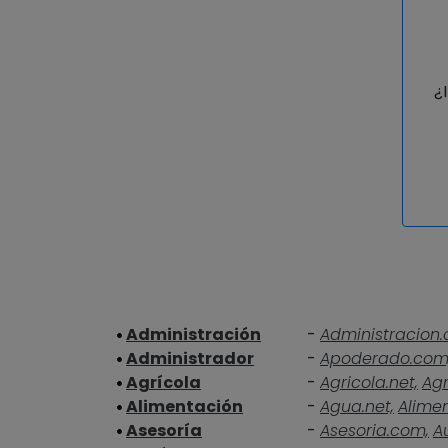
¿
Administración
-
Administracion.
Administrador
-
Apoderado.com
Agrícola
-
Agricola.net,
Agr
Alimentación
-
Agua.net,
Alime
Asesoría
-
Asesoria.com,
A