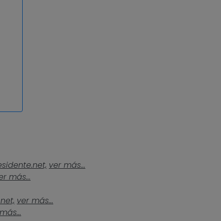
esidente.net,
ver más...
er más...
.net,
ver más...
más...