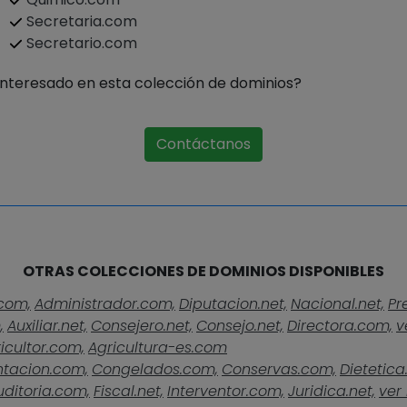
Secretaria.com
Secretario.com
Interesado en esta colección de dominios?
Contáctanos
OTRAS COLECCIONES DE DOMINIOS DISPONIBLES
com,
Administrador.com,
Diputacion.net,
Nacional.net,
Pr
,
Auxiliar.net,
Consejero.net,
Consejo.net,
Directora.com,
v
icultor.com,
Agricultura-es.com
ntacion.com,
Congelados.com,
Conservas.com,
Dietetica
uditoria.com,
Fiscal.net,
Interventor.com,
Juridica.net,
ver 