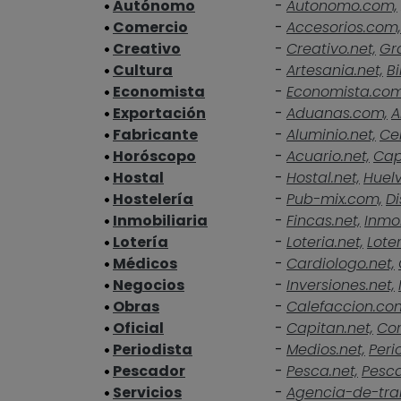
Autónomo
-
Autonomo.com,
Comercio
-
Accesorios.com,
Creativo
-
Creativo.net,
Gra
Cultura
-
Artesania.net,
Bi
Economista
-
Economista.co
Exportación
-
Aduanas.com,
A
Fabricante
-
Aluminio.net,
Ce
Horóscopo
-
Acuario.net,
Cap
Hostal
-
Hostal.net,
Huelv
Hostelería
-
Pub-mix.com,
Di
Inmobiliaria
-
Fincas.net,
Inmob
Lotería
-
Loteria.net,
Loter
Médicos
-
Cardiologo.net,
Negocios
-
Inversiones.net,
Obras
-
Calefaccion.co
Oficial
-
Capitan.net,
Cor
Periodista
-
Medios.net,
Peri
Pescador
-
Pesca.net,
Pesc
Servicios
-
Agencia-de-tra